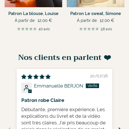
Patron La blouse, Louise
Patron Le sweat, Simone
12,00 €
12,00 €
À partir de
À partir de
40 avis
58 avis
Nos clients en parlent ❤️
20/07/26
Emmanuelle BERJON
Patron robe Claire
Su
Débutante, première expérience. Les
J’a
explications du livret et de la vidéo
en lin
sont très claires. J’ai pris beaucoup de
d’