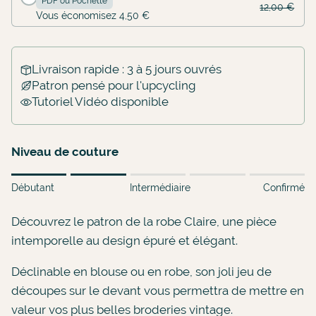
PDF ou Pochette
12,00 €
Vous économisez 4,50 €
Livraison rapide : 3 à 5 jours ouvrés
Patron pensé pour l'upcycling
Tutoriel Vidéo disponible
Niveau de couture
Rating of 1 means Débutant.
Débutant
Intermédiaire
Confirmé
Middle rating means Intermédiaire.
Rating of 5 means Confirmé.
Découvrez le patron de la robe Claire, une pièce
The rating of this product for "" is 2.
intemporelle au design épuré et élégant.
Déclinable en blouse ou en robe, son joli jeu de
découpes sur le devant vous permettra de mettre en
valeur vos plus belles broderies vintage.